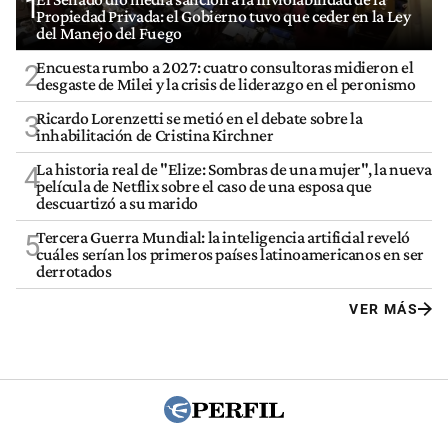
1
Propiedad Privada: el Gobierno tuvo que ceder en la Ley
del Manejo del Fuego
Encuesta rumbo a 2027: cuatro consultoras midieron el
2
desgaste de Milei y la crisis de liderazgo en el peronismo
Ricardo Lorenzetti se metió en el debate sobre la
3
inhabilitación de Cristina Kirchner
La historia real de "Elize: Sombras de una mujer", la nueva
4
película de Netflix sobre el caso de una esposa que
descuartizó a su marido
Tercera Guerra Mundial: la inteligencia artificial reveló
5
cuáles serían los primeros países latinoamericanos en ser
derrotados
VER MÁS