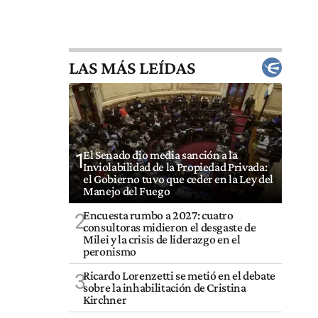
LAS MÁS LEÍDAS
El Senado dio media sanción a la
1
Inviolabilidad de la Propiedad Privada:
el Gobierno tuvo que ceder en la Ley del
Manejo del Fuego
Encuesta rumbo a 2027: cuatro
2
consultoras midieron el desgaste de
Milei y la crisis de liderazgo en el
peronismo
Ricardo Lorenzetti se metió en el debate
3
sobre la inhabilitación de Cristina
Kirchner