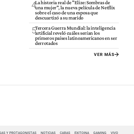
La historia real de "Elize: Sombras de
4
una mujer", la nueva película de Netflix
sobre el caso de una esposa que
descuartizó a su marido
Tercera Guerra Mundial: la inteligencia
5
artificial reveló cuáles serían los
primeros países latinoamericanos en ser
derrotados
VER MÁS
SAS Y PROTAGONISTAS
NOTICIAS
CARAS
EXITOINA
GAMING
VIVO