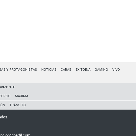
SAS Y PROTAGONISTAS
NOTICIAS
CARAS
EXITOINA
GAMING
VIVO
ORIZONTE
ECREIO
MAXIMA
IÓN
TRÁNSITO
ados.
encion@perfil.com