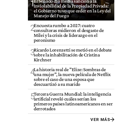
El Senado dio media sanción a la
1
Inviolabilidad de la Propiedad Privada:
el Gobierno tuvo que ceder en la Ley del
Manejo del Fuego
Encuesta rumbo a 2027: cuatro
2
consultoras midieron el desgaste de
Milei y la crisis de liderazgo en el
peronismo
Ricardo Lorenzetti se metió en el debate
3
sobre la inhabilitación de Cristina
Kirchner
La historia real de "Elize: Sombras de
4
una mujer", la nueva película de Netflix
sobre el caso de una esposa que
descuartizó a su marido
Tercera Guerra Mundial: la inteligencia
5
artificial reveló cuáles serían los
primeros países latinoamericanos en ser
derrotados
VER MÁS