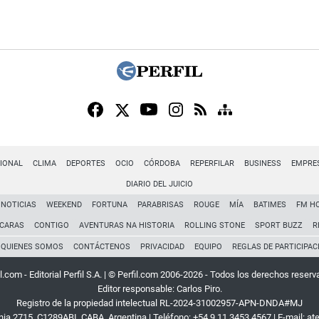
IONAL
CLIMA
DEPORTES
OCIO
CÓRDOBA
REPERFILAR
BUSINESS
EMPRE
DIARIO DEL JUICIO
NOTICIAS
WEEKEND
FORTUNA
PARABRISAS
ROUGE
MÍA
BATIMES
FM H
CARAS
CONTIGO
AVENTURAS NA HISTORIA
ROLLING STONE
SPORT BUZZ
R
QUIENES SOMOS
CONTÁCTENOS
PRIVACIDAD
EQUIPO
REGLAS DE PARTICIPAC
l.com - Editorial Perfil S.A.
| © Perfil.com 2006-2026 - Todos los derechos reserv
Editor responsable: Carlos Piro.
Registro de la propiedad intelectual RL-2024-31002957-APN-DNDA#MJ
rnia 2715
,
C1289ABI
,
CABA, Argentina
| Teléfono:
+54 9 11 3453 4567
| E-mail:
at