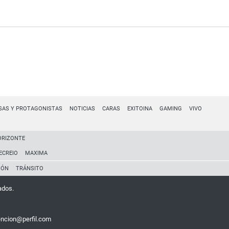
SAS Y PROTAGONISTAS
NOTICIAS
CARAS
EXITOINA
GAMING
VIVO
ORIZONTE
ECREIO
MAXIMA
IÓN
TRÁNSITO
ados.
encion@perfil.com