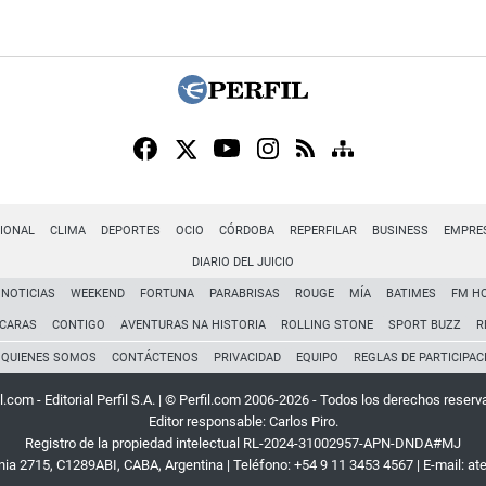
IONAL
CLIMA
DEPORTES
OCIO
CÓRDOBA
REPERFILAR
BUSINESS
EMPRE
DIARIO DEL JUICIO
NOTICIAS
WEEKEND
FORTUNA
PARABRISAS
ROUGE
MÍA
BATIMES
FM H
CARAS
CONTIGO
AVENTURAS NA HISTORIA
ROLLING STONE
SPORT BUZZ
R
QUIENES SOMOS
CONTÁCTENOS
PRIVACIDAD
EQUIPO
REGLAS DE PARTICIPAC
l.com - Editorial Perfil S.A.
| © Perfil.com 2006-2026 - Todos los derechos reserv
Editor responsable: Carlos Piro.
Registro de la propiedad intelectual RL-2024-31002957-APN-DNDA#MJ
rnia 2715
,
C1289ABI
,
CABA, Argentina
| Teléfono:
+54 9 11 3453 4567
| E-mail:
at