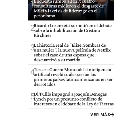
Encuesta rumbo a 2027: cuatro
1
consultoras midieron el desgaste de
Milei y la crisis de liderazgo en el
peronismo
Ricardo Lorenzetti se metió en el debate
2
sobre la inhabilitación de Cristina
Kirchner
La historia real de "Elize: Sombras de
3
una mujer", la nueva película de Netflix
sobre el caso de una esposa que
descuartizó a su marido
Tercera Guerra Mundial: la inteligencia
4
artificial reveló cuáles serían los
primeros países latinoamericanos en ser
derrotados
Di Tullio impugnó a Joaquín Benegas
5
Lynch por un presunto conflicto de
intereses en el debate de la Ley de Tierras
VER MÁS