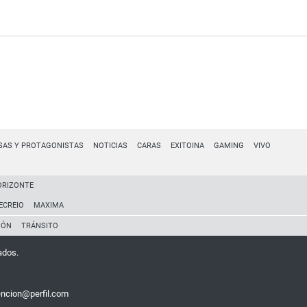
SAS Y PROTAGONISTAS
NOTICIAS
CARAS
EXITOINA
GAMING
VIVO
ORIZONTE
ECREIO
MAXIMA
IÓN
TRÁNSITO
ados.
encion@perfil.com