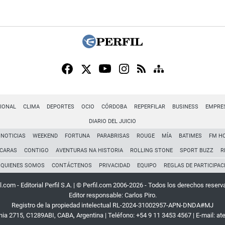
IONAL
CLIMA
DEPORTES
OCIO
CÓRDOBA
REPERFILAR
BUSINESS
EMPRE
DIARIO DEL JUICIO
NOTICIAS
WEEKEND
FORTUNA
PARABRISAS
ROUGE
MÍA
BATIMES
FM H
CARAS
CONTIGO
AVENTURAS NA HISTORIA
ROLLING STONE
SPORT BUZZ
R
QUIENES SOMOS
CONTÁCTENOS
PRIVACIDAD
EQUIPO
REGLAS DE PARTICIPAC
l.com - Editorial Perfil S.A.
| © Perfil.com 2006-2026 - Todos los derechos reserv
Editor responsable: Carlos Piro.
Registro de la propiedad intelectual RL-2024-31002957-APN-DNDA#MJ
rnia 2715
,
C1289ABI
,
CABA, Argentina
| Teléfono:
+54 9 11 3453 4567
| E-mail:
at