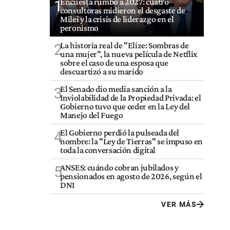
Encuesta rumbo a 2027: cuatro
1
consultoras midieron el desgaste de
Milei y la crisis de liderazgo en el
peronismo
La historia real de "Elize: Sombras de
2
una mujer", la nueva película de Netflix
sobre el caso de una esposa que
descuartizó a su marido
El Senado dio media sanción a la
3
Inviolabilidad de la Propiedad Privada: el
Gobierno tuvo que ceder en la Ley del
Manejo del Fuego
El Gobierno perdió la pulseada del
4
nombre: la "Ley de Tierras" se impuso en
toda la conversación digital
ANSES: cuándo cobran jubilados y
5
pensionados en agosto de 2026, según el
DNI
VER MÁS