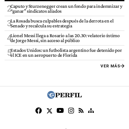
Caputo y Sturzenegger crean un fondo para indemnizar y
2
“ganar” sindicatos aliados
La Rosada busca culpables después de la derrota en el
3
Senado y recalcula su estrategia
Lionel Messi llega a Rosario a las 20.30: velatorio íntimo
4
de Jorge Messi, sin acceso al público
Estados Unidos: un futbolista argentino fue detenido por
5
el ICE en un aeropuerto de Florida
VER MÁS