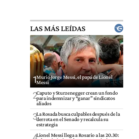
LAS MÁS LEÍDAS
Murió Jorge Messi, el papá de Lionel
1
Messi
Caputo y Sturzenegger crean un fondo
2
para indemnizar y “ganar” sindicatos
aliados
La Rosada busca culpables después de la
3
derrota en el Senado y recalcula su
estrategia
Lionel Messi llega a Rosario a las 20.30:
4