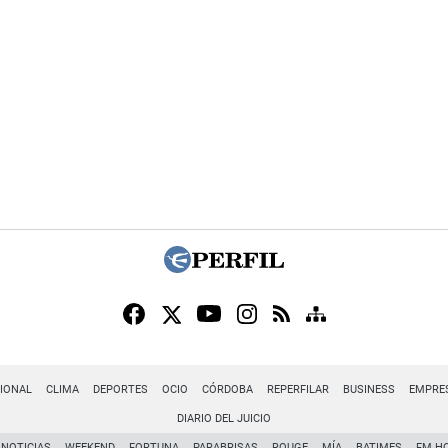
IONAL
CLIMA
DEPORTES
OCIO
CÓRDOBA
REPERFILAR
BUSINESS
EMPRE
DIARIO DEL JUICIO
NOTICIAS
WEEKEND
FORTUNA
PARABRISAS
ROUGE
MÍA
BATIMES
FM H