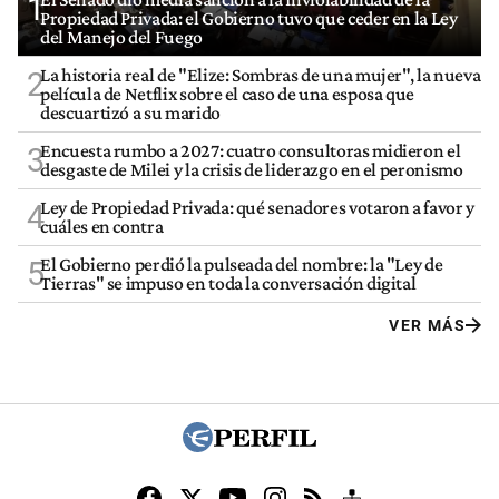
1
Propiedad Privada: el Gobierno tuvo que ceder en la Ley
del Manejo del Fuego
La historia real de "Elize: Sombras de una mujer", la nueva
2
película de Netflix sobre el caso de una esposa que
descuartizó a su marido
Encuesta rumbo a 2027: cuatro consultoras midieron el
3
desgaste de Milei y la crisis de liderazgo en el peronismo
Ley de Propiedad Privada: qué senadores votaron a favor y
4
cuáles en contra
El Gobierno perdió la pulseada del nombre: la "Ley de
5
Tierras" se impuso en toda la conversación digital
VER MÁS