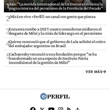
Asís: "La movida internacional de La Doctora tensiona la
1
pugna interna del peronismo de la Provincia del Pecado"
¡Mirá en vivo +Perfil!: un canal con gente que piensa
2
Encuesta rumbo a 2027: cuatro consultoras midieron el
3
desgaste de Milei y la crisis de liderazgo en el peronismo
Quirno reconoció que el gobierno de Lula solicitó el retiro
4
del embajador argentino en Brasil
Cachanosky renunció a una fundación porque "se ha
5
transformado en una especie de Instituto Patria
incondicional de la gestión de Milei"
VER MÁS