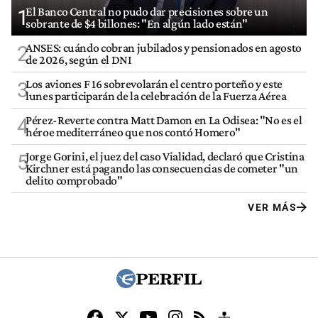
El Banco Central no pudo dar precisiones sobre un
1
sobrante de $4 billones: "En algún lado están"
ANSES: cuándo cobran jubilados y pensionados en agosto
2
de 2026, según el DNI
Los aviones F 16 sobrevolarán el centro porteño y este
3
lunes participarán de la celebración de la Fuerza Aérea
Pérez-Reverte contra Matt Damon en La Odisea: "No es el
4
héroe mediterráneo que nos contó Homero"
Jorge Gorini, el juez del caso Vialidad, declaró que Cristina
5
Kirchner está pagando las consecuencias de cometer "un
delito comprobado"
VER MÁS