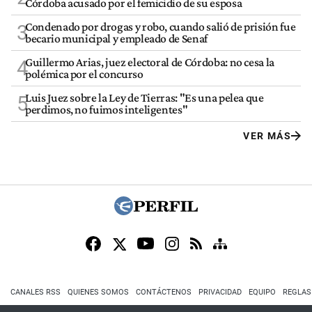
Córdoba acusado por el femicidio de su esposa
Condenado por drogas y robo, cuando salió de prisión fue
3
becario municipal y empleado de Senaf
Guillermo Arias, juez electoral de Córdoba: no cesa la
4
polémica por el concurso
Luis Juez sobre la Ley de Tierras: "Es una pelea que
5
perdimos, no fuimos inteligentes"
VER MÁS
CANALES RSS
QUIENES SOMOS
CONTÁCTENOS
PRIVACIDAD
EQUIPO
REGLAS