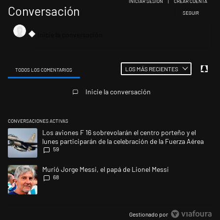
INICIAR SESIÓN
|
CREAR CUENTA
Conversación
SIGA ESTA CONV
SEGUIR
LOS MÁS RECIENTES
TODOS LOS COMENTARIOS
Todos los comentarios
Inicie la conversación
CONVERSACIONES ACTIVAS
Este listado muestra los artículos con más comentarios en los últimos 
Un artículo de tendencia con el título "Los aviones F 16 sobrevolarán el
Los aviones F 16 sobrevolarán el centro porteño y el
lunes participarán de la celebración de la Fuerza Aérea
59
Un artículo de tendencia con el título "Murió Jorge Messi, el papá de L
Murió Jorge Messi, el papá de Lionel Messi
68
Gestionado por