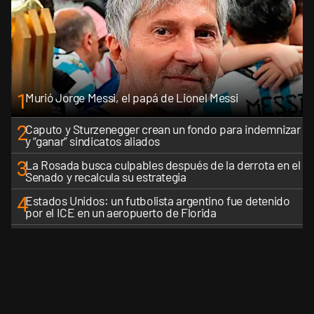
1
Murió Jorge Messi, el papá de Lionel Messi
2
Caputo y Sturzenegger crean un fondo para indemnizar
y “ganar” sindicatos aliados
3
La Rosada busca culpables después de la derrota en el
Senado y recalcula su estrategia
4
Estados Unidos: un futbolista argentino fue detenido
por el ICE en un aeropuerto de Florida
5
La narrativa libertaria cruje en las redes y Milei sufre las
consecuencias del desgaste
VER MÁS