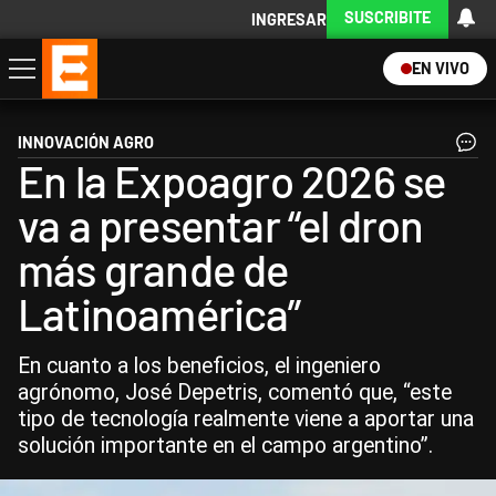
SUSCRIBITE
INGRESAR
EN VIVO
Economía
Política
Internacional
Actualidad
Descargá la App
INNOVACIÓN AGRO
En la Expoagro 2026 se
va a presentar “el dron
más grande de
Latinoamérica”
En cuanto a los beneficios, el ingeniero
agrónomo, José Depetris, comentó que, “este
tipo de tecnología realmente viene a aportar una
solución importante en el campo argentino”.