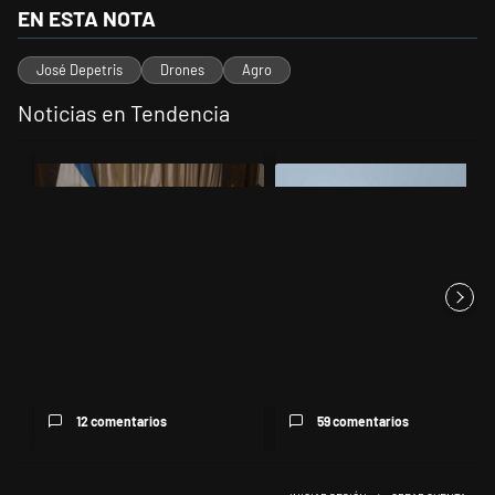
EN ESTA NOTA
José Depetris
Drones
Agro
Noticias en Tendencia
Este listado muestra los artículos con más comentarios en los últimos 
Un artículo de tendencia con el título "Milei, listo para 'atajar' corr
Un artículo de tendencia con el t
Milei, listo para 'atajar'
Los aviones F 16 sobrevolarán
corridas: posteó que "Argent...
el centro porteño y el lu...
12 comentarios
59 comentarios