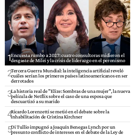
Encuesta rumbo a 2027: cuatro consultoras midieron el
1
desgaste de Milei y la crisis de liderazgo en el peronismo
Tercera Guerra Mundial: la inteligencia artificial reveló
2
cuáles serían los primeros países latinoamericanos en ser
derrotados
La historia real de "Elize: Sombras de una mujer", la nueva
3
película de Netflix sobre el caso de una esposa que
descuartizó a su marido
Ricardo Lorenzetti se metió en el debate sobre la
4
inhabilitación de Cristina Kirchner
Di Tullio impugnó a Joaquín Benegas Lynch por un
5
presunto conflicto de intereses en el debate de la Ley de