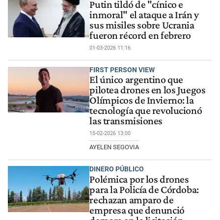
Putin tildó de "cínico e
inmoral" el ataque a Irán y
sus misiles sobre Ucrania
fueron récord en febrero
01-03-2026 11:16
FIRST PERSON VIEW
El único argentino que
pilotea drones en los Juegos
Olímpicos de Invierno: la
tecnología que revolucionó
las transmisiones
15-02-2026 13:00
AYELEN SEGOVIA
DINERO PÚBLICO
Polémica por los drones
para la Policía de Córdoba:
rechazan amparo de
empresa que denunció