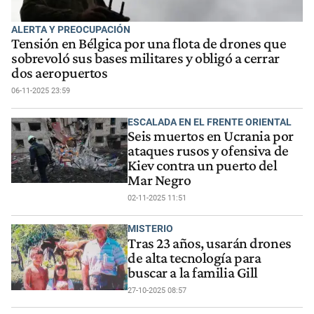
ALERTA Y PREOCUPACIÓN
Tensión en Bélgica por una flota de drones que
sobrevoló sus bases militares y obligó a cerrar
dos aeropuertos
06-11-2025 23:59
ESCALADA EN EL FRENTE ORIENTAL
Seis muertos en Ucrania por
ataques rusos y ofensiva de
Kiev contra un puerto del
Mar Negro
02-11-2025 11:51
MISTERIO
Tras 23 años, usarán drones
de alta tecnología para
buscar a la familia Gill
27-10-2025 08:57