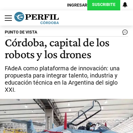
SUSCRIBITE
INGRESAR
Política
Economía
Judiciales
Sociedad
Cultura
Espectáculos
Deportes
Protagonistas
PUNTO DE VISTA
Córdoba, capital de los
robots y los drones
FAdeA como plataforma de innovación: una
propuesta para integrar talento, industria y
educación técnica en la Argentina del siglo
XXI.