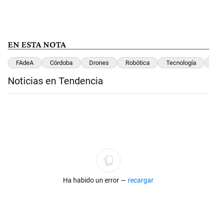
EN ESTA NOTA
FAdeA
Córdoba
Drones
Robótica
Tecnología
I
Noticias en Tendencia
Este listado muestra los artículos con más comentarios en los últimos 
Ha habido un
error —
recargar