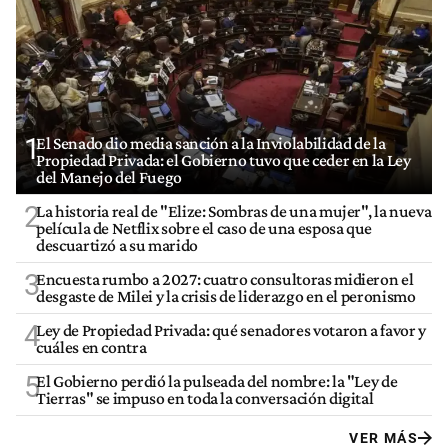
1
El Senado dio media sanción a la Inviolabilidad de la
Propiedad Privada: el Gobierno tuvo que ceder en la Ley
del Manejo del Fuego
2
La historia real de "Elize: Sombras de una mujer", la nueva
película de Netflix sobre el caso de una esposa que
descuartizó a su marido
3
Encuesta rumbo a 2027: cuatro consultoras midieron el
desgaste de Milei y la crisis de liderazgo en el peronismo
4
Ley de Propiedad Privada: qué senadores votaron a favor y
cuáles en contra
5
El Gobierno perdió la pulseada del nombre: la "Ley de
Tierras" se impuso en toda la conversación digital
VER MÁS