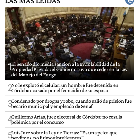
LAS MÁS LEÍDAS
El Senado dio media sanción a la Inviolabilidad de la
1
Propiedad Privada: el Gobierno tuvo que ceder en la Ley
del Manejo del Fuego
No le explotó el celular: un hombre fue detenido en
2
Córdoba acusado por el femicidio de su esposa
Condenado por drogas y robo, cuando salió de prisión fue
3
becario municipal y empleado de Senaf
Guillermo Arias, juez electoral de Córdoba: no cesa la
4
polémica por el concurso
Luis Juez sobre la Ley de Tierras: "Es una pelea que
5
perdimos, no fuimos inteligentes"