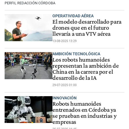
PERFIL REDACCIÓN CÓRDOBA
OPERATIVIDAD AÉREA
El modelo desarrollado para
drones que en el futuro
llevaría a una VTV aérea
13-08-2025 13:29
AMBICIÓN TECNOLÓGICA
Los robots humanoides
representan la ambición de
China en la carrera por el
desarrollo de la IA
29-07-2025 01:00
INNOVACIÓN
Robots humanoides
entrenados en Córdoba ya
se prueban en industrias y
empresas