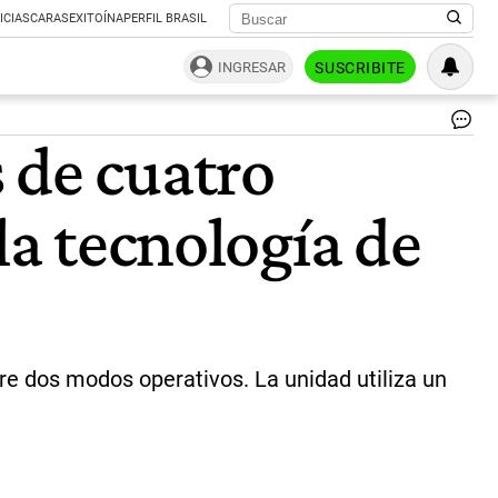
ICIAS
CARAS
EXITOÍNA
PERFIL BRASIL
INGRESAR
SUSCRIBITE
Uni
 de cuatro
Ro
pr
el
la tecnología de
ro
GD
|
Ca
we
Uni
Ro
re dos modos operativos. La unidad utiliza un