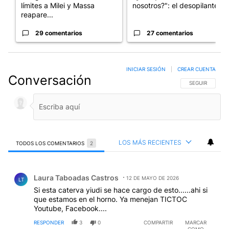
límites a Milei y Massa
nosotros?": el desopilante ...
reapare...
29 comentarios
27 comentarios
INICIAR SESIÓN
|
CREAR CUENTA
Conversación
SIGA ESTA CO
SEGUIR
LOS MÁS RECIENTES
TODOS LOS COMENTARIOS
2
Todos los comentarios
Comentario de Laura Taboadas Castros.
Laura Taboadas Castros
12 DE MAYO DE 2026
LT
Si esta caterva yiudi se hace cargo de esto......ahi si
que estamos en el horno. Ya menejan TICTOC
Youtube, Facebook....
RESPONDER
3
0
COMPARTIR
MARCAR
COMO