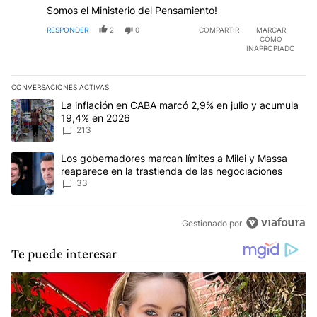
Somos el Ministerio del Pensamiento!
RESPONDER
2
0
COMPARTIR
MARCAR
COMO
INAPROPIADO
CONVERSACIONES ACTIVAS
Este listado muestra los artículos con más comentarios en los últim
Un artículo de tendencia con el título "La inflación en CABA marc
La inflación en CABA marcó 2,9% en julio y acumula
19,4% en 2026
213
Un artículo de tendencia con el título "Los gobernadores marcan l
Los gobernadores marcan límites a Milei y Massa
reaparece en la trastienda de las negociaciones
33
Gestionado por