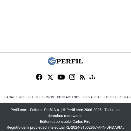
CANALES RSS
QUIENES SOMOS
CONTÁCTENOS
PRIVACIDAD
EQUIPO
REGLAS
Perfil.com - Editorial Perfil S.A.
| © Perfil.com 2006-2026 - Todos los
derechos reservados.
Editor responsable: Carlos Piro.
Registro de la propiedad intelectual RL-2024-31002957-APN-DNDA#MJ