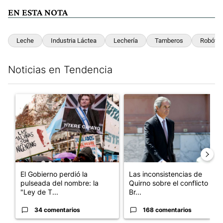
EN ESTA NOTA
Leche
Industria Láctea
Lechería
Tamberos
Robótic
Noticias en Tendencia
Este listado muestra los artículos con más comentarios en los últim
Un artículo de tendencia con el título "El Gobierno perdió la pu
Un artículo de tendencia con e
El Gobierno perdió la
Las inconsistencias de
pulseada del nombre: la
Quirno sobre el conflicto con
"Ley de T...
Br...
34 comentarios
168 comentarios