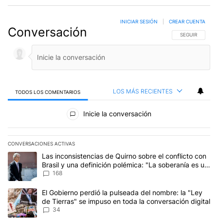
INICIAR SESIÓN
|
CREAR CUENTA
Conversación
SIGA ESTA CO
SEGUIR
LOS MÁS RECIENTES
TODOS LOS COMENTARIOS
Todos los comentarios
Inicie la conversación
CONVERSACIONES ACTIVAS
Este listado muestra los artículos con más comentarios en los últim
Un artículo de tendencia con el título "Las inconsistencias de Qui
Las inconsistencias de Quirno sobre el conflicto con
Brasil y una definición polémica: "La soberanía es un
concepto antiguo"
168
Un artículo de tendencia con el título "El Gobierno perdió la puls
El Gobierno perdió la pulseada del nombre: la "Ley
de Tierras" se impuso en toda la conversación digital
34