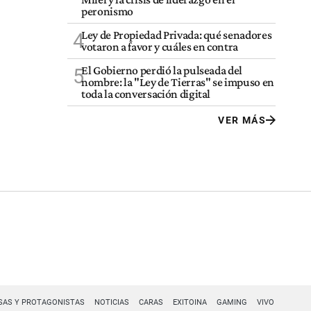
peronismo
Ley de Propiedad Privada: qué senadores
4
votaron a favor y cuáles en contra
El Gobierno perdió la pulseada del
5
nombre: la "Ley de Tierras" se impuso en
toda la conversación digital
VER MÁS
SAS Y PROTAGONISTAS
NOTICIAS
CARAS
EXITOINA
GAMING
VIVO