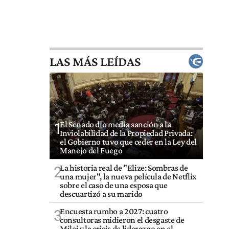
LAS MÁS LEÍDAS
El Senado dio media sanción a la
1
Inviolabilidad de la Propiedad Privada:
el Gobierno tuvo que ceder en la Ley del
Manejo del Fuego
La historia real de "Elize: Sombras de
2
una mujer", la nueva película de Netflix
sobre el caso de una esposa que
descuartizó a su marido
Encuesta rumbo a 2027: cuatro
3
consultoras midieron el desgaste de
Milei y la crisis de liderazgo en el