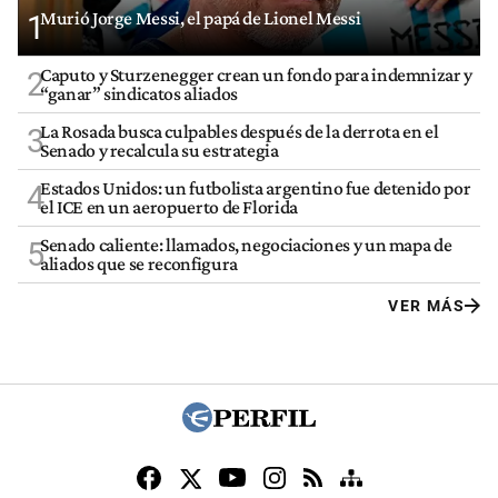
Murió Jorge Messi, el papá de Lionel Messi
1
Caputo y Sturzenegger crean un fondo para indemnizar y
2
“ganar” sindicatos aliados
La Rosada busca culpables después de la derrota en el
3
Senado y recalcula su estrategia
Estados Unidos: un futbolista argentino fue detenido por
4
el ICE en un aeropuerto de Florida
Senado caliente: llamados, negociaciones y un mapa de
5
aliados que se reconfigura
VER MÁS