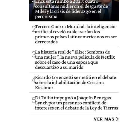
Encuesta rumbo a 2027: cuatro
1
consultoras midieron el desgaste de
Milei y la crisis de liderazgo en el
peronismo
Tercera Guerra Mundial: la inteligencia
2
artificial reveló cuáles serían los
primeros países latinoamericanos en ser
derrotados
La historia real de "Elize: Sombras de
3
una mujer", la nueva película de Netflix
sobre el caso de una esposa que
descuartizó a su marido
Ricardo Lorenzetti se metió en el debate
4
sobre la inhabilitación de Cristina
Kirchner
Di Tullio impugnó a Joaquín Benegas
5
Lynch por un presunto conflicto de
intereses en el debate de la Ley de Tierras
VER MÁS