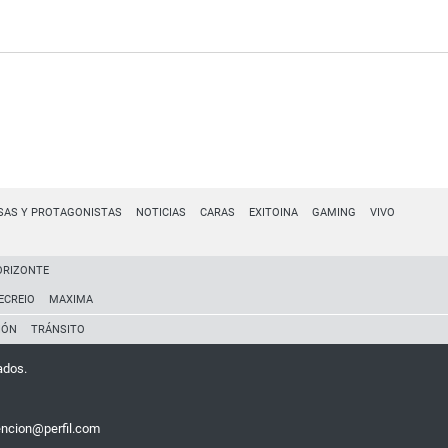
SAS Y PROTAGONISTAS
NOTICIAS
CARAS
EXITOINA
GAMING
VIVO
ORIZONTE
ECREIO
MAXIMA
IÓN
TRÁNSITO
ados.
encion@perfil.com