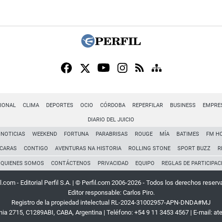
IONAL
CLIMA
DEPORTES
OCIO
CÓRDOBA
REPERFILAR
BUSINESS
EMPRE
DIARIO DEL JUICIO
NOTICIAS
WEEKEND
FORTUNA
PARABRISAS
ROUGE
MÍA
BATIMES
FM H
CARAS
CONTIGO
AVENTURAS NA HISTORIA
ROLLING STONE
SPORT BUZZ
R
QUIENES SOMOS
CONTÁCTENOS
PRIVACIDAD
EQUIPO
REGLAS DE PARTICIPAC
l.com - Editorial Perfil S.A.
| © Perfil.com 2006-2026 - Todos los derechos reserv
Editor responsable: Carlos Piro.
Registro de la propiedad intelectual RL-2024-31002957-APN-DNDA#MJ
rnia 2715
,
C1289ABI
,
CABA, Argentina
| Teléfono:
+54 9 11 3453 4567
| E-mail:
at