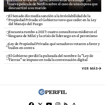
1
nueva película de Netflix sobre el caso de una esposa que
descuartizó a su marido
El Senado dio media sanción a la Inviolabilidad de la
2
Propiedad Privada: el Gobierno tuvo que ceder en la Ley
del Manejo del Fuego
Encuesta rumbo a 2027: cuatro consultoras midieron el
3
desgaste de Milei y la crisis de liderazgo en el peronismo
Ley de Propiedad Privada: qué senadores votaron a favor y
4
cuáles en contra
El Gobierno perdió la pulseada del nombre: la "Ley de
5
Tierras" se impuso en toda la conversación digital
VER MÁS