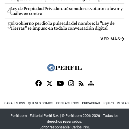
Ley de Propiedad Privada: qué senadores votaron a favor y
4
cuáles en contra
El Gobierno perdió la pulseada del nombre: la "Ley de
5
Tierras" se impuso en toda la conversación digital
VER MÁS
CANALES RSS
QUIENES SOMOS
CONTÁCTENOS
PRIVACIDAD
EQUIPO
REGLAS
Perfil.com - Editorial Perfil S.A.
| © Perfil.com 2006-2026 - Todos los
derechos reservados.
Editor responsable: Carlos Piro.