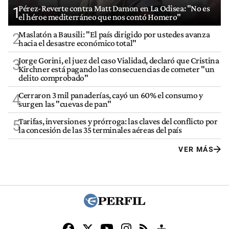
Pérez-Reverte contra Matt Damon en La Odisea: "No es
1
el héroe mediterráneo que nos contó Homero"
Maslatón a Bausili: "El país dirigido por ustedes avanza
2
hacia el desastre económico total"
Jorge Gorini, el juez del caso Vialidad, declaró que Cristina
3
Kirchner está pagando las consecuencias de cometer "un
delito comprobado"
Cerraron 3 mil panaderías, cayó un 60% el consumo y
4
surgen las "cuevas de pan"
Tarifas, inversiones y prórroga: las claves del conflicto por
5
la concesión de las 35 terminales aéreas del país
VER MÁS