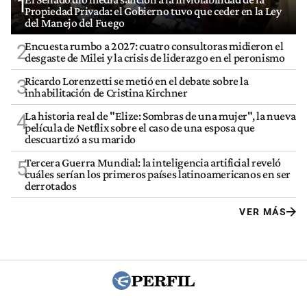
1
Propiedad Privada: el Gobierno tuvo que ceder en la Ley
del Manejo del Fuego
Encuesta rumbo a 2027: cuatro consultoras midieron el
2
desgaste de Milei y la crisis de liderazgo en el peronismo
Ricardo Lorenzetti se metió en el debate sobre la
3
inhabilitación de Cristina Kirchner
La historia real de "Elize: Sombras de una mujer", la nueva
4
película de Netflix sobre el caso de una esposa que
descuartizó a su marido
Tercera Guerra Mundial: la inteligencia artificial reveló
5
cuáles serían los primeros países latinoamericanos en ser
derrotados
VER MÁS