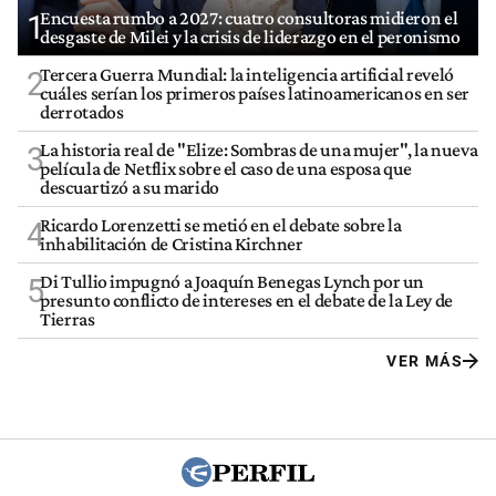
Encuesta rumbo a 2027: cuatro consultoras midieron el
1
desgaste de Milei y la crisis de liderazgo en el peronismo
Tercera Guerra Mundial: la inteligencia artificial reveló
2
cuáles serían los primeros países latinoamericanos en ser
derrotados
La historia real de "Elize: Sombras de una mujer", la nueva
3
película de Netflix sobre el caso de una esposa que
descuartizó a su marido
Ricardo Lorenzetti se metió en el debate sobre la
4
inhabilitación de Cristina Kirchner
Di Tullio impugnó a Joaquín Benegas Lynch por un
5
presunto conflicto de intereses en el debate de la Ley de
Tierras
VER MÁS