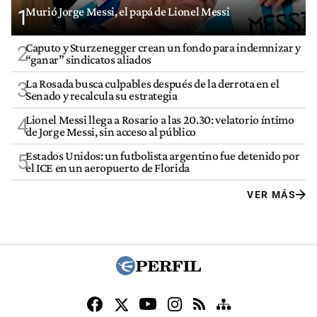
Murió Jorge Messi, el papá de Lionel Messi
1
Caputo y Sturzenegger crean un fondo para indemnizar y
2
“ganar” sindicatos aliados
La Rosada busca culpables después de la derrota en el
3
Senado y recalcula su estrategia
Lionel Messi llega a Rosario a las 20.30: velatorio íntimo
4
de Jorge Messi, sin acceso al público
Estados Unidos: un futbolista argentino fue detenido por
5
el ICE en un aeropuerto de Florida
VER MÁS