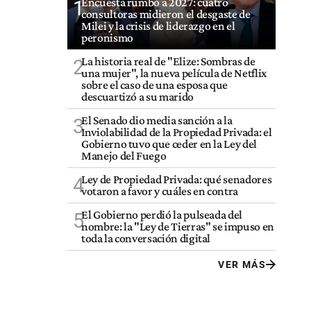
Encuesta rumbo a 2027: cuatro
1
consultoras midieron el desgaste de
Milei y la crisis de liderazgo en el
peronismo
La historia real de "Elize: Sombras de
2
una mujer", la nueva película de Netflix
sobre el caso de una esposa que
descuartizó a su marido
El Senado dio media sanción a la
3
Inviolabilidad de la Propiedad Privada: el
Gobierno tuvo que ceder en la Ley del
Manejo del Fuego
Ley de Propiedad Privada: qué senadores
4
votaron a favor y cuáles en contra
El Gobierno perdió la pulseada del
5
nombre: la "Ley de Tierras" se impuso en
toda la conversación digital
VER MÁS