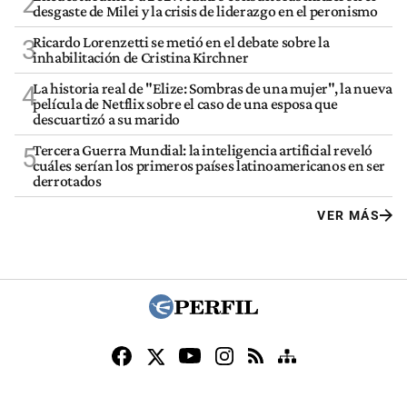
2
desgaste de Milei y la crisis de liderazgo en el peronismo
Ricardo Lorenzetti se metió en el debate sobre la
3
inhabilitación de Cristina Kirchner
La historia real de "Elize: Sombras de una mujer", la nueva
4
película de Netflix sobre el caso de una esposa que
descuartizó a su marido
Tercera Guerra Mundial: la inteligencia artificial reveló
5
cuáles serían los primeros países latinoamericanos en ser
derrotados
VER MÁS