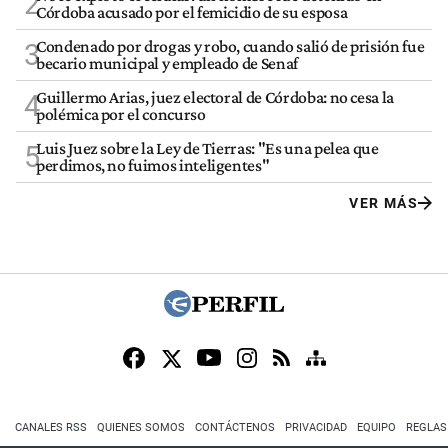
2
Córdoba acusado por el femicidio de su esposa
Condenado por drogas y robo, cuando salió de prisión fue
3
becario municipal y empleado de Senaf
Guillermo Arias, juez electoral de Córdoba: no cesa la
4
polémica por el concurso
Luis Juez sobre la Ley de Tierras: "Es una pelea que
5
perdimos, no fuimos inteligentes"
VER MÁS
CANALES RSS
QUIENES SOMOS
CONTÁCTENOS
PRIVACIDAD
EQUIPO
REGLAS