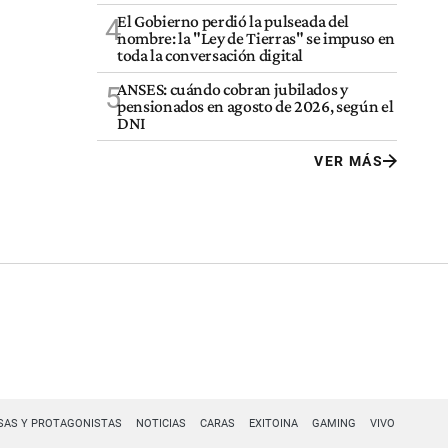
El Gobierno perdió la pulseada del
4
nombre: la "Ley de Tierras" se impuso en
toda la conversación digital
ANSES: cuándo cobran jubilados y
5
pensionados en agosto de 2026, según el
DNI
VER MÁS
SAS Y PROTAGONISTAS
NOTICIAS
CARAS
EXITOINA
GAMING
VIVO