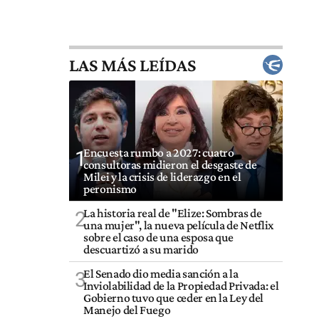
LAS MÁS LEÍDAS
Encuesta rumbo a 2027: cuatro
1
consultoras midieron el desgaste de
Milei y la crisis de liderazgo en el
peronismo
La historia real de "Elize: Sombras de
2
una mujer", la nueva película de Netflix
sobre el caso de una esposa que
descuartizó a su marido
El Senado dio media sanción a la
3
Inviolabilidad de la Propiedad Privada: el
Gobierno tuvo que ceder en la Ley del
Manejo del Fuego