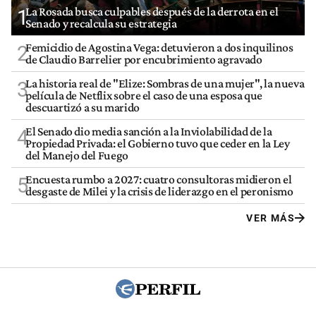
La Rosada busca culpables después de la derrota en el
1
Senado y recalcula su estrategia
Femicidio de Agostina Vega: detuvieron a dos inquilinos
2
de Claudio Barrelier por encubrimiento agravado
La historia real de "Elize: Sombras de una mujer", la nueva
3
película de Netflix sobre el caso de una esposa que
descuartizó a su marido
El Senado dio media sanción a la Inviolabilidad de la
4
Propiedad Privada: el Gobierno tuvo que ceder en la Ley
del Manejo del Fuego
Encuesta rumbo a 2027: cuatro consultoras midieron el
5
desgaste de Milei y la crisis de liderazgo en el peronismo
VER MÁS