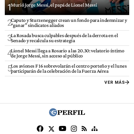
Murió Jorge Messi, el papá de Lionel Messi
1
Caputo y Sturzenegger crean un fondo para indemnizar y
2
“ganar” sindicatos aliados
La Rosada busca culpables después de la derrota en el
3
Senado y recalcula su estrategia
Lionel Messi llega a Rosario a las 20.30: velatorio íntimo
4
de Jorge Messi, sin acceso al público
Los aviones F 16 sobrevolarán el centro porteño y el lunes
5
participarán de la celebración de la Fuerza Aérea
VER MÁS