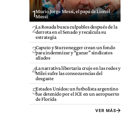
Murió Jorge Messi, el papá de Lionel
1
Messi
La Rosada busca culpables después de la
2
derrota en el Senado y recalcula su
estrategia
Caputo y Sturzenegger crean un fondo
3
para indemnizar y “ganar” sindicatos
aliados
La narrativa libertaria cruje en las redes y
4
Milei sufre las consecuencias del
desgaste
Estados Unidos: un futbolista argentino
5
fue detenido por el ICE en un aeropuerto
de Florida
VER MÁS