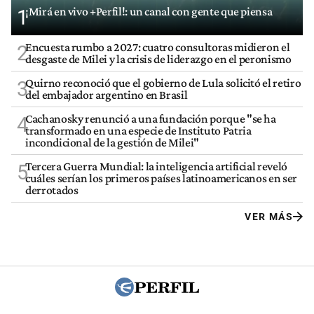
¡Mirá en vivo +Perfil!: un canal con gente que piensa
1
Encuesta rumbo a 2027: cuatro consultoras midieron el
2
desgaste de Milei y la crisis de liderazgo en el peronismo
Quirno reconoció que el gobierno de Lula solicitó el retiro
3
del embajador argentino en Brasil
Cachanosky renunció a una fundación porque "se ha
4
transformado en una especie de Instituto Patria
incondicional de la gestión de Milei"
Tercera Guerra Mundial: la inteligencia artificial reveló
5
cuáles serían los primeros países latinoamericanos en ser
derrotados
VER MÁS