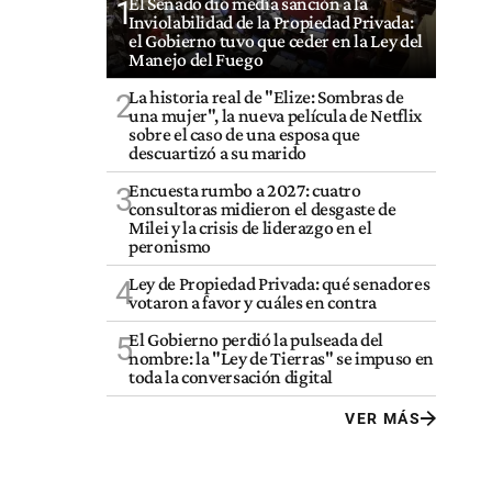
El Senado dio media sanción a la
1
Inviolabilidad de la Propiedad Privada:
el Gobierno tuvo que ceder en la Ley del
Manejo del Fuego
La historia real de "Elize: Sombras de
2
una mujer", la nueva película de Netflix
sobre el caso de una esposa que
descuartizó a su marido
Encuesta rumbo a 2027: cuatro
3
consultoras midieron el desgaste de
Milei y la crisis de liderazgo en el
peronismo
Ley de Propiedad Privada: qué senadores
4
votaron a favor y cuáles en contra
El Gobierno perdió la pulseada del
5
nombre: la "Ley de Tierras" se impuso en
toda la conversación digital
VER MÁS