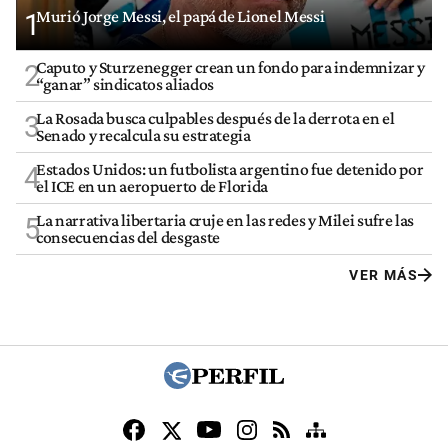
Murió Jorge Messi, el papá de Lionel Messi
1
Caputo y Sturzenegger crean un fondo para indemnizar y
2
“ganar” sindicatos aliados
La Rosada busca culpables después de la derrota en el
3
Senado y recalcula su estrategia
Estados Unidos: un futbolista argentino fue detenido por
4
el ICE en un aeropuerto de Florida
La narrativa libertaria cruje en las redes y Milei sufre las
5
consecuencias del desgaste
VER MÁS