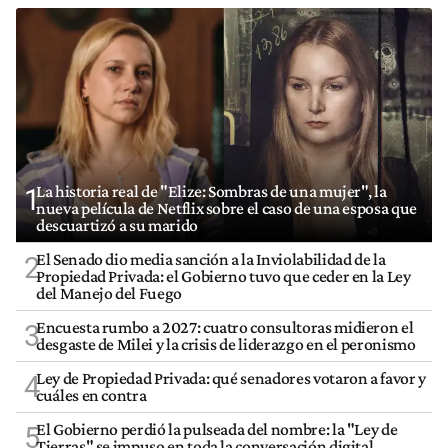
La historia real de "Elize: Sombras de una mujer", la
1
nueva película de Netflix sobre el caso de una esposa que
descuartizó a su marido
El Senado dio media sanción a la Inviolabilidad de la
2
Propiedad Privada: el Gobierno tuvo que ceder en la Ley
del Manejo del Fuego
Encuesta rumbo a 2027: cuatro consultoras midieron el
3
desgaste de Milei y la crisis de liderazgo en el peronismo
Ley de Propiedad Privada: qué senadores votaron a favor y
4
cuáles en contra
El Gobierno perdió la pulseada del nombre: la "Ley de
5
Tierras" se impuso en toda la conversación digital