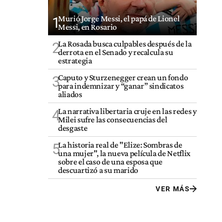
Murió Jorge Messi, el papá de Lionel
1
Messi, en Rosario
La Rosada busca culpables después de la
2
derrota en el Senado y recalcula su
estrategia
Caputo y Sturzenegger crean un fondo
3
para indemnizar y “ganar” sindicatos
aliados
La narrativa libertaria cruje en las redes y
4
Milei sufre las consecuencias del
desgaste
La historia real de "Elize: Sombras de
5
una mujer", la nueva película de Netflix
sobre el caso de una esposa que
descuartizó a su marido
VER MÁS