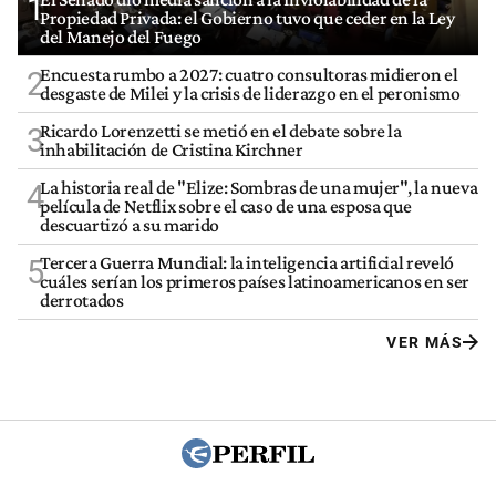
1
Propiedad Privada: el Gobierno tuvo que ceder en la Ley
del Manejo del Fuego
Encuesta rumbo a 2027: cuatro consultoras midieron el
2
desgaste de Milei y la crisis de liderazgo en el peronismo
Ricardo Lorenzetti se metió en el debate sobre la
3
inhabilitación de Cristina Kirchner
La historia real de "Elize: Sombras de una mujer", la nueva
4
película de Netflix sobre el caso de una esposa que
descuartizó a su marido
Tercera Guerra Mundial: la inteligencia artificial reveló
5
cuáles serían los primeros países latinoamericanos en ser
derrotados
VER MÁS