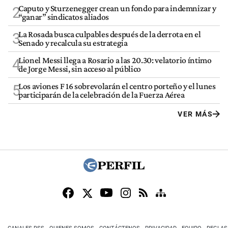
Caputo y Sturzenegger crean un fondo para indemnizar y
2
“ganar” sindicatos aliados
La Rosada busca culpables después de la derrota en el
3
Senado y recalcula su estrategia
Lionel Messi llega a Rosario a las 20.30: velatorio íntimo
4
de Jorge Messi, sin acceso al público
Los aviones F 16 sobrevolarán el centro porteño y el lunes
5
participarán de la celebración de la Fuerza Aérea
VER MÁS