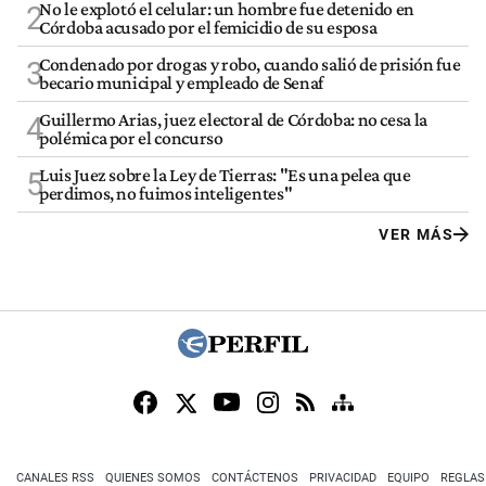
No le explotó el celular: un hombre fue detenido en
2
Córdoba acusado por el femicidio de su esposa
Condenado por drogas y robo, cuando salió de prisión fue
3
becario municipal y empleado de Senaf
Guillermo Arias, juez electoral de Córdoba: no cesa la
4
polémica por el concurso
Luis Juez sobre la Ley de Tierras: "Es una pelea que
5
perdimos, no fuimos inteligentes"
VER MÁS
CANALES RSS
QUIENES SOMOS
CONTÁCTENOS
PRIVACIDAD
EQUIPO
REGLAS