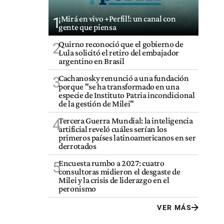
¡Mirá en vivo +Perfil!: un canal con
1
gente que piensa
Quirno reconoció que el gobierno de
2
Lula solicitó el retiro del embajador
argentino en Brasil
Cachanosky renunció a una fundación
3
porque "se ha transformado en una
especie de Instituto Patria incondicional
de la gestión de Milei"
Tercera Guerra Mundial: la inteligencia
4
artificial reveló cuáles serían los
primeros países latinoamericanos en ser
derrotados
Encuesta rumbo a 2027: cuatro
5
consultoras midieron el desgaste de
Milei y la crisis de liderazgo en el
peronismo
VER MÁS