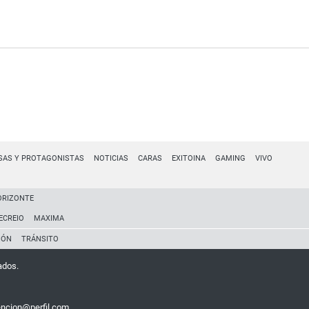
SAS Y PROTAGONISTAS
NOTICIAS
CARAS
EXITOINA
GAMING
VIVO
ORIZONTE
ECREIO
MAXIMA
IÓN
TRÁNSITO
ados.
encion@perfil.com