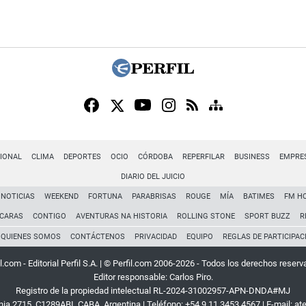
IONAL
CLIMA
DEPORTES
OCIO
CÓRDOBA
REPERFILAR
BUSINESS
EMPRE
DIARIO DEL JUICIO
NOTICIAS
WEEKEND
FORTUNA
PARABRISAS
ROUGE
MÍA
BATIMES
FM H
CARAS
CONTIGO
AVENTURAS NA HISTORIA
ROLLING STONE
SPORT BUZZ
R
QUIENES SOMOS
CONTÁCTENOS
PRIVACIDAD
EQUIPO
REGLAS DE PARTICIPAC
l.com - Editorial Perfil S.A.
| © Perfil.com 2006-2026 - Todos los derechos reserv
Editor responsable: Carlos Piro.
Registro de la propiedad intelectual RL-2024-31002957-APN-DNDA#MJ
rnia 2715
,
C1289ABI
,
CABA, Argentina
| Teléfono:
+54 9 11 3453 4567
| E-mail:
at