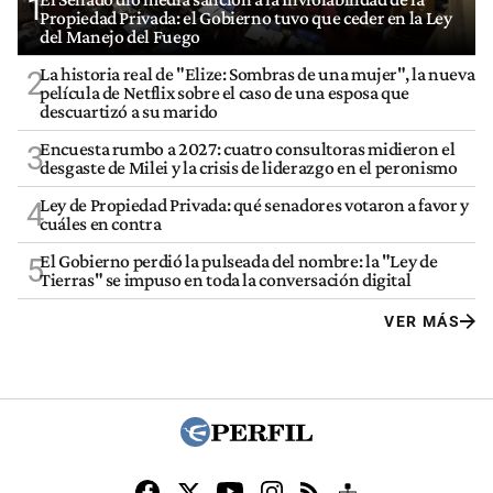
1
Propiedad Privada: el Gobierno tuvo que ceder en la Ley
del Manejo del Fuego
La historia real de "Elize: Sombras de una mujer", la nueva
2
película de Netflix sobre el caso de una esposa que
descuartizó a su marido
Encuesta rumbo a 2027: cuatro consultoras midieron el
3
desgaste de Milei y la crisis de liderazgo en el peronismo
Ley de Propiedad Privada: qué senadores votaron a favor y
4
cuáles en contra
El Gobierno perdió la pulseada del nombre: la "Ley de
5
Tierras" se impuso en toda la conversación digital
VER MÁS