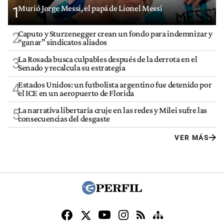
Murió Jorge Messi, el papá de Lionel Messi
1
Caputo y Sturzenegger crean un fondo para indemnizar y
2
“ganar” sindicatos aliados
La Rosada busca culpables después de la derrota en el
3
Senado y recalcula su estrategia
Estados Unidos: un futbolista argentino fue detenido por
4
el ICE en un aeropuerto de Florida
La narrativa libertaria cruje en las redes y Milei sufre las
5
consecuencias del desgaste
VER MÁS