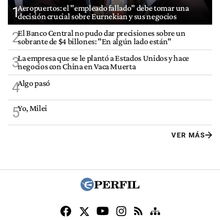
Aeropuertos: el "empleado fallado" debe tomar una
1
decisión crucial sobre Eurnekian y sus negocios
El Banco Central no pudo dar precisiones sobre un
2
sobrante de $4 billones: "En algún lado están"
La empresa que se le plantó a Estados Unidos y hace
3
negocios con China en Vaca Muerta
Algo pasó
4
Yo, Milei
5
VER MÁS