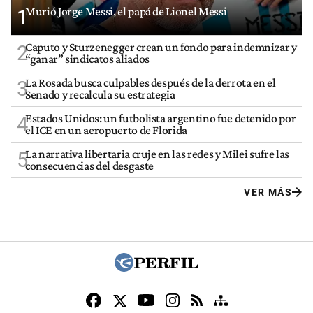
Murió Jorge Messi, el papá de Lionel Messi
1
Caputo y Sturzenegger crean un fondo para indemnizar y
2
“ganar” sindicatos aliados
La Rosada busca culpables después de la derrota en el
3
Senado y recalcula su estrategia
Estados Unidos: un futbolista argentino fue detenido por
4
el ICE en un aeropuerto de Florida
La narrativa libertaria cruje en las redes y Milei sufre las
5
consecuencias del desgaste
VER MÁS