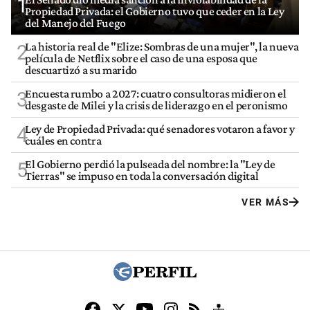
1
Propiedad Privada: el Gobierno tuvo que ceder en la Ley
del Manejo del Fuego
La historia real de "Elize: Sombras de una mujer", la nueva
2
película de Netflix sobre el caso de una esposa que
descuartizó a su marido
Encuesta rumbo a 2027: cuatro consultoras midieron el
3
desgaste de Milei y la crisis de liderazgo en el peronismo
Ley de Propiedad Privada: qué senadores votaron a favor y
4
cuáles en contra
El Gobierno perdió la pulseada del nombre: la "Ley de
5
Tierras" se impuso en toda la conversación digital
VER MÁS