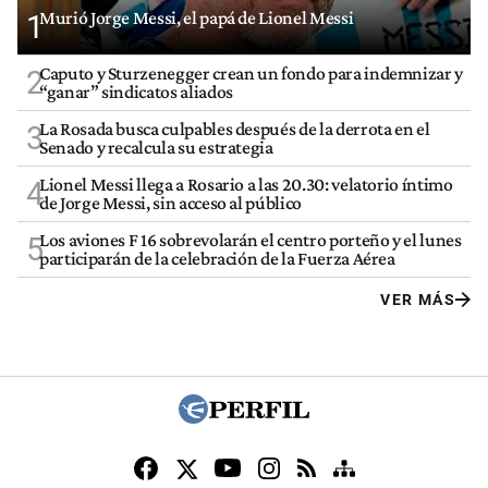
Murió Jorge Messi, el papá de Lionel Messi
1
Caputo y Sturzenegger crean un fondo para indemnizar y
2
“ganar” sindicatos aliados
La Rosada busca culpables después de la derrota en el
3
Senado y recalcula su estrategia
Lionel Messi llega a Rosario a las 20.30: velatorio íntimo
4
de Jorge Messi, sin acceso al público
Los aviones F 16 sobrevolarán el centro porteño y el lunes
5
participarán de la celebración de la Fuerza Aérea
VER MÁS