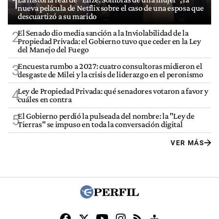
1
nueva película de Netflix sobre el caso de una esposa que
descuartizó a su marido
El Senado dio media sanción a la Inviolabilidad de la
2
Propiedad Privada: el Gobierno tuvo que ceder en la Ley
del Manejo del Fuego
Encuesta rumbo a 2027: cuatro consultoras midieron el
3
desgaste de Milei y la crisis de liderazgo en el peronismo
Ley de Propiedad Privada: qué senadores votaron a favor y
4
cuáles en contra
El Gobierno perdió la pulseada del nombre: la "Ley de
5
Tierras" se impuso en toda la conversación digital
VER MÁS